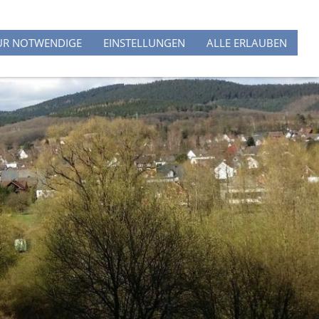
N
UNSERE HÜTTE
DOWNLOADS
LINKS
UR NOTWENDIGE
EINSTELLUNGEN
ALLE ERLAUBEN